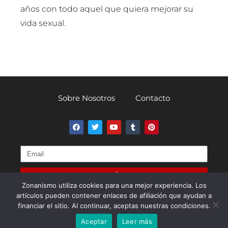
años con todo aquel que quiera mejorar su
vida sexual.
Sobre Nosotros
Contacto
SUSCRÍBETE
Zonanismo utiliza cookies para una mejor experiencia. Los
artículos pueden contener enlaces de afiliación que ayudan a
Política de Privacidad
Términos y Condiciones
financiar el sitio. Al continuar, aceptas nuestras condiciones.
Aceptar
Leer más
© 2023 Zonanismo – Todos los derechos reservados