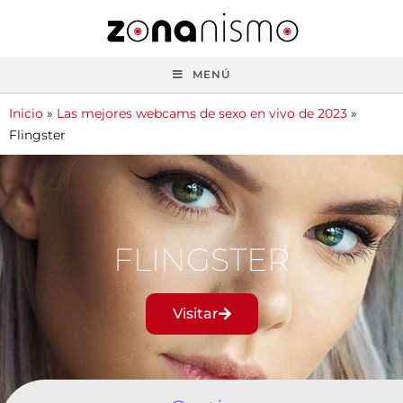
MENÚ
Inicio
»
Las mejores webcams de sexo en vivo de 2023
»
Flingster
FLINGSTER
Visitar